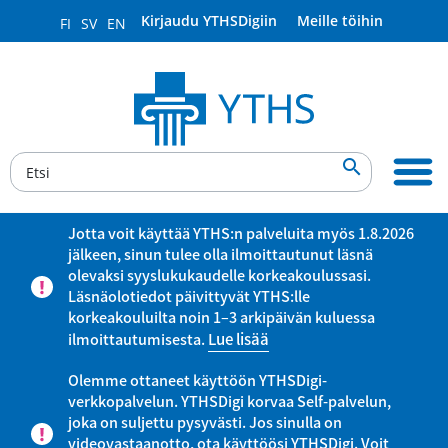
Kirjaudu YTHSDigiin
Meille töihin
FI
SV
EN

Jotta voit käyttää YTHS:n palveluita myös 1.8.2026
jälkeen, sinun tulee olla ilmoittautunut läsnä
olevaksi syyslukukaudelle korkeakoulussasi.
Läsnäolotiedot päivittyvät YTHS:lle
korkeakouluilta noin 1–3 arkipäivän kuluessa
ilmoittautumisesta.
Lue lisää
Olemme ottaneet käyttöön YTHSDigi-
verkkopalvelun. YTHSDigi korvaa Self-palvelun,
joka on suljettu pysyvästi. Jos sinulla on
videovastaanotto, ota käyttöösi YTHSDigi. Voit