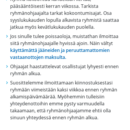
pääsääntöisesti kerran viikossa. Tarkista
ryhmänohjaajalta tarkat kokoontumisajat. Osa
syyslukukauden lopulla alkavista ryhmistä saattaa
jatkua myös kevätlukukauden puolella.
Jos sinulle tulee poissaoloja, muistathan ilmoittaa
siitä ryhmänohjaajalle hyvissä ajoin. Näin vältyt
käyttämättä jääneiden ja peruuttamattomien
vastaanottojen maksulta.
Ohjaajat haastattelevat osallistujat lyhyesti ennen
ryhmän alkua.
Suosittelemme ilmoittamaan kiinnostuksestasi
ryhmään viimeistään kaksi viikkoa ennen ryhmän
alkamispäivämäärää. Myöhemmin tulleisiin
yhteydenottoihin emme pysty varmuudella
takaamaan, että ryhmänohjaajamme ehtii olla
sinuun yhteydessä ennen ryhmän alkua.