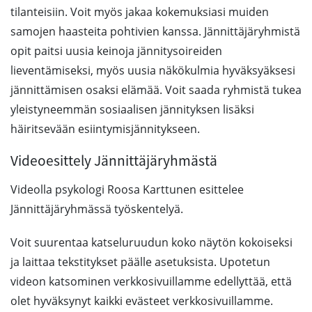
tilanteisiin. Voit myös jakaa kokemuksiasi muiden
samojen haasteita pohtivien kanssa. Jännittäjäryhmistä
opit paitsi uusia keinoja jännitysoireiden
lieventämiseksi, myös uusia näkökulmia hyväksyäksesi
jännittämisen osaksi elämää. Voit saada ryhmistä tukea
yleistyneemmän sosiaalisen jännityksen lisäksi
häiritsevään esiintymisjännitykseen.
Videoesittely Jännittäjäryhmästä
Videolla psykologi Roosa Karttunen esittelee
Jännittäjäryhmässä työskentelyä.
Voit suurentaa katseluruudun koko näytön kokoiseksi
ja laittaa tekstitykset päälle asetuksista. Upotetun
videon katsominen verkkosivuillamme edellyttää, että
olet hyväksynyt kaikki evästeet verkkosivuillamme.