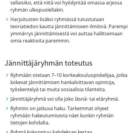
sellaisiksi, että niitä voi hyödyntää omassa arjessa
ryhmän ulkopuolellakin.
Harjoitusten lisäksi ryhmässä tutustutaan
teoriatiedon kautta jännittämiseen ilmiönä. Parempi
ymmärrys jännittämisestä voi auttaa hallitsemaan
omia reaktioita paremmin.
Jännittäjäryhmän toteutus
Ryhmään otetaan 7–10 korkeakouluopiskelijaa, jotka
kokevat jännittämisen hankaloittavan opintoja,
työskentelyä tai muita sosiaalisia tilanteita.
Jännittäjäryhmä voi olla joko läsnä- tai etäryhmä.
Ryhmiin on jatkuva haku. Tarkemmat ohjeet
ryhmään hakeutumisesta näet kunkin ryhmän
tietojen kohdalta.
Ryhmä kokoontuu kahdeksan kertaa,