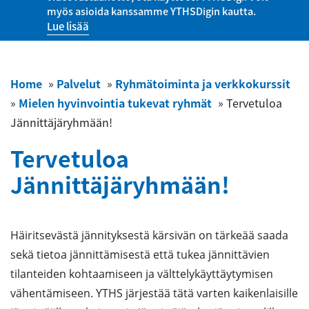
myös asioida kanssamme YTHSDigin kautta.
Lue lisää
Home
»
Palvelut
»
Ryhmätoiminta ja verkkokurssit
»
Mielen hyvinvointia tukevat ryhmät
»
Tervetuloa
Jännittäjäryhmään!
Tervetuloa
Jännittäjäryhmään!
Häiritsevästä jännityksestä kärsivän on tärkeää saada
sekä tietoa jännittämisestä että tukea jännittävien
tilanteiden kohtaamiseen ja välttelykäyttäytymisen
vähentämiseen. YTHS järjestää tätä varten kaikenlaisille