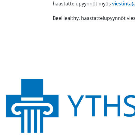
haastattelupyynnöt myös
viestinta(a
BeeHealthy, haastattelupyynnöt viest