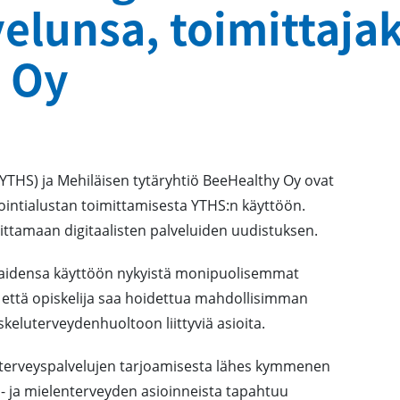
elunsa, toimittajak
 Oy
(YTHS) ja Mehiläisen tytäryhtiö BeeHealthy Oy ovat
ointialustan toimittamisesta YTHS:n käyttöön.
tamaan digitaalisten palveluiden uudistuksen.
aidensa käyttöön nykyistä monipuolisemmat
n, että opiskelija saa hoidettua mahdollisimman
iskeluterveydenhuoltoon liittyviä asioita.
n terveyspalvelujen tarjoamisesta lähes kymmenen
is- ja mielenterveyden asioinneista tapahtuu