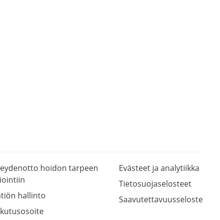
eydenotto hoidon tarpeen
Evästeet ja analytiikka
iointiin
Tietosuojaselosteet
tiön hallinto
Saavutettavuusseloste
kutusosoite