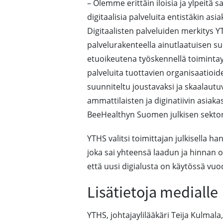
– Olemme erittäin iloisia ja ylpeit
digitaalisia palveluita entistäkin as
Digitaalisten palveluiden merkitys YT
palvelurakenteella ainutlaatuisen 
etuoikeutena työskennellä toiminta
palveluita tuottavien organisaatioid
suunniteltu joustavaksi ja skaalautu
ammattilaisten ja diginatiivin asiak
BeeHealthyn Suomen julkisen sektor
YTHS valitsi toimittajan julkisella ha
joka sai yhteensä laadun ja hinnan os
että uusi digialusta on käytössä vuo
Lisätietoja medialle
YTHS, johtajaylilääkäri Teija Kulmala,