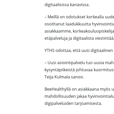
digitaalisissa kanavissa.
– Meillä on odotukset korkealla uud
osoittanut laadukkuutta hyvinvointi
asiakkaamme, korkeakouluopiskelijat, 
etäpalveluja ja digitaalista viestintä
YTHS odottaa, että uusi digitaalinen
– Uusi asiointipalvelu tuo uusia mah
kysyntäpiikeistä johtuvaa kuormitust
Teija Kulmala sanoo.
BeeHealthyllä on asiakkaana myös us
mahdollisuuden jakaa hyvinvointialu
digipalveluiden tarjoamisesta.