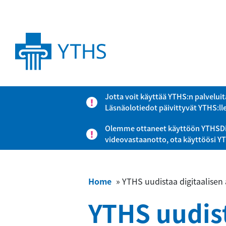
Jotta voit käyttää YTHS:n palveluit
Läsnäolotiedot päivittyvät YTHS:ll
Olemme ottaneet käyttöön YTHSDigi-
videovastaanotto, ota käyttöösi Y
Home
»
YTHS uudistaa digitaalisen 
YTHS uudist