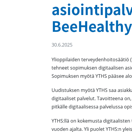
asiointipalv
BeeHealthy
30.6.2025
Ylioppilaiden terveydenhoitosäätiö 
tehneet sopimuksen digitaalisen asi
Sopimuksen myötä YTHS pääsee aloit
Uudistuksen myötä YTHS saa asiakk
digitaaliset palvelut. Tavoitteena o
pitkälle digitaalisessa palvelussa op
YTHS:llä on kokemusta digitaaliste
vuoden ajalta. Yli puolet YTHS:n yle