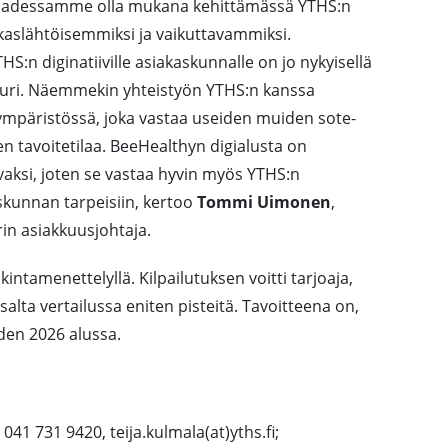
ä saadessamme olla mukana kehittämässä YTHS:n
iakaslähtöisemmiksi ja vaikuttavammiksi.
HS:n diginatiiville asiakaskunnalle on jo nykyisellä
suuri. Näemmekin yhteistyön YTHS:n kanssa
ympäristössä, joka vastaa useiden muiden sote-
en tavoitetilaa. BeeHealthyn digialusta on
vaksi, joten se vastaa hyvin myös YTHS:n
askunnan tarpeisiin, kertoo
Tommi Uimonen
,
in asiakkuusjohtaja.
nkintamenettelyllä. Kilpailutuksen voitti tarjoaja,
alta vertailussa eniten pisteitä. Tavoitteena on,
den 2026 alussa.
 041 731 9420, teija.kulmala(at)yths.fi;