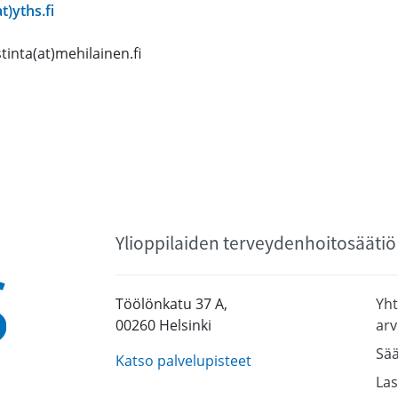
t)yths.fi
inta(at)mehilainen.fi
Ylioppilaiden terveydenhoitosäätiö
Töölönkatu 37 A,
Yht
00260 Helsinki
arv
Sää
Katso palvelupisteet
Las