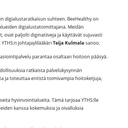
en digialustaratkaisun suhteen. BeeHealthy on
alueiden digialustatoimittajana. Meidän
ovat paljolti diginatiiveja ja käyttävät sujuvasti
ä, YTHS:n johtajaylilääkäri
Teija Kulmala
sanoo.
 asiointipalvelu parantaa osaltaan hoitoon pääsyä.
dollisuuksia ratkaista palvelukysynnän
a ja toteuttaa entistä toimivampia hoitoketjuja,
eita hyvinvointialueita. Tämä tarjoaa YTHS:lle
eiden kanssa kokemuksia ja oivalluksia