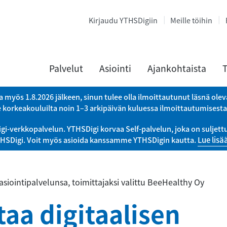
Kirjaudu YTHSDigiin
Meille töihin
Palvelut
Asiointi
Ajankohtaista
T
a myös 1.8.2026 jälkeen, sinun tulee olla ilmoittautunut läsnä ole
e korkeakouluilta noin 1–3 arkipäivän kuluessa ilmoittautumisest
verkkopalvelun. YTHSDigi korvaa Self-palvelun, joka on suljettu 
THSDigi. Voit myös asioida kanssamme YTHSDigin kautta.
Lue lisä
asiointipalvelunsa, toimittajaksi valittu BeeHealthy Oy
aa digitaalisen