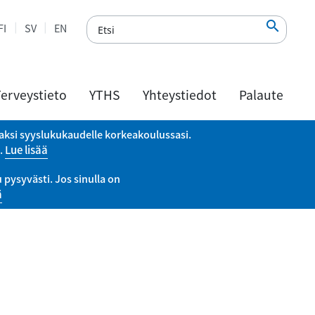

FI
SV
EN
erveystieto
YTHS
Yhteystiedot
Palaute
vaksi syyslukukaudelle korkeakoulussasi.
a.
Lue lisää
pysyvästi. Jos sinulla on
ä