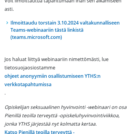
Voit ilmoittautua tapahtumaan ihan sen alkamiseen
asti.
Ilmoittaudu torstain 3.10.2024 valtakunnalliseen
Teams-webinaariin tästä linkistä
(teams.microsoft.com)
Jos haluat liittyä webinaariin nimettömästi, lue
tietosuojaosiostamme
ohjeet anonyymiin osallistumiseen YTHS:n
verkkotapahtumissa
.
Opiskelijan seksuaalinen hyvinvointi -webinaari on osa
Pienillä teoilla terveyttä -opiskeluhyvinvointiviikkoa,
jonka YTHS järjestää nyt kolmatta kertaa.
Katso Pienillä teoilla terveyttä -