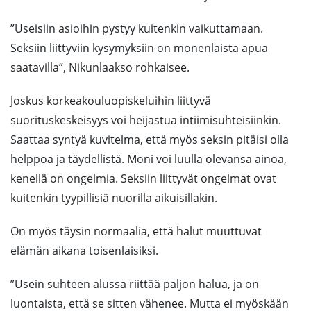
”Useisiin asioihin pystyy kuitenkin vaikuttamaan.
Seksiin liittyviin kysymyksiin on monenlaista apua
saatavilla”, Nikunlaakso rohkaisee.
Joskus korkeakouluopiskeluihin liittyvä
suorituskeskeisyys voi heijastua intiimisuhteisiinkin.
Saattaa syntyä kuvitelma, että myös seksin pitäisi olla
helppoa ja täydellistä. Moni voi luulla olevansa ainoa,
kenellä on ongelmia. Seksiin liittyvät ongelmat ovat
kuitenkin tyypillisiä nuorilla aikuisillakin.
On myös täysin normaalia, että halut muuttuvat
elämän aikana toisenlaisiksi.
”Usein suhteen alussa riittää paljon halua, ja on
luontaista, että se sitten vähenee. Mutta ei myöskään