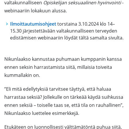
valtakunnalliseen
Opiskelijan seksuaalinen hyvinvointi
-
webinaariin lokakuun alussa.
Ilmoittautumisohjeet
torstaina 3.10.2024 klo 14–
15.30 järjestettävään valtakunnalliseen terveyden
edistämisen webinaariin löydät tältä samalta sivulta.
Nikunlaakso kannustaa puhumaan kumppanin kanssa
ennen seksin harrastamista siitä, millaisia toiveita
kummallakin on.
”Eli mitä edellytyksiä tarvitsee täyttyä, että haluaa
harrastaa seksiä? Jollekulle on tärkeää käydä suihkussa
ennen seksiä – toiselle taas se, että tila on rauhallinen”,
Nikunlaakso luettelee esimerkkejä.
Etukäteen on luonnollisesti välttämätöntä puhua siitä,