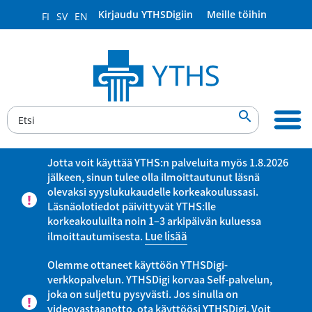
Kirjaudu YTHSDigiin
Meille töihin
FI
SV
EN

Jotta voit käyttää YTHS:n palveluita myös 1.8.2026
jälkeen, sinun tulee olla ilmoittautunut läsnä
olevaksi syyslukukaudelle korkeakoulussasi.
Läsnäolotiedot päivittyvät YTHS:lle
korkeakouluilta noin 1–3 arkipäivän kuluessa
ilmoittautumisesta.
Lue lisää
Olemme ottaneet käyttöön YTHSDigi-
verkkopalvelun. YTHSDigi korvaa Self-palvelun,
joka on suljettu pysyvästi. Jos sinulla on
videovastaanotto, ota käyttöösi YTHSDigi. Voit