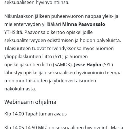
seksuaaliseen hyvinvointiinsa.
Nikunlaakson jälkeen puheenvuoron nappaa yleis- ja
mielenterveyden ylilääkäri
Minna Paavonsalo
YTHS:ltä. Paavonsalo kertoo opiskelijoille
seksuaaliterveyden edistämisen ja hoidon palveluista. ​
Tilaisuuteen tuovat tervehdyksensä myös Suomen
ylioppilaskuntien liitto (SYL) ja Suomen
opiskelijakuntien liitto (SAMOK).
Jesse Häyhä
(SYL)
lähestyy opiskelijan seksuaalisen hyvinvoinnin teemaa
monimuotoisuuden ja yhdenvertaisuuden
näkökulmasta.
Webinaarin ohjelma
Klo 14.00 Tapahtuman avaus
Klo 14.05-14.50 Mitä on seksuaalinen hyvinvointi. Maria