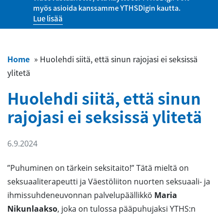
myös asioida kanssamme YTHSDigin kautta.
Lue lisää
Home
»
Huolehdi siitä, että sinun rajojasi ei seksissä
ylitetä
Huolehdi siitä, että sinun
rajojasi ei seksissä ylitetä
6.9.2024
”Puhuminen on tärkein seksitaito!” Tätä mieltä on
seksuaaliterapeutti ja Väestöliiton nuorten seksuaali- ja
ihmissuhdeneuvonnan palvelupäällikkö
Maria
Nikunlaakso
, joka on tulossa pääpuhujaksi YTHS:n