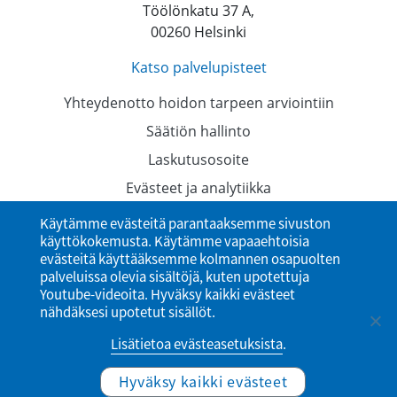
Töölönkatu 37 A,
00260 Helsinki
Katso palvelupisteet
Yhteydenotto hoidon tarpeen arviointiin
Säätiön hallinto
Laskutusosoite
Evästeet ja analytiikka
Tietosuojaselosteet
Käytämme evästeitä parantaaksemme sivuston
käyttökokemusta. Käytämme vapaaehtoisia
Saavutettavuusseloste
evästeitä käyttääksemme kolmannen osapuolten
palveluissa olevia sisältöjä, kuten upotettuja
Youtube-videoita. Hyväksy kaikki evästeet
nähdäksesi upotetut sisällöt.
Lisätietoa evästeasetuksista
.
Hyväksy kaikki evästeet
© Ylioppilaiden terveydenhoitosäätiö