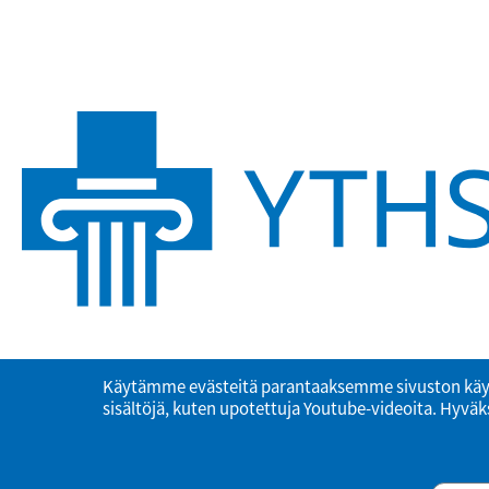
Käytämme evästeitä parantaaksemme sivuston käy
sisältöjä, kuten upotettuja Youtube-videoita. Hyväks