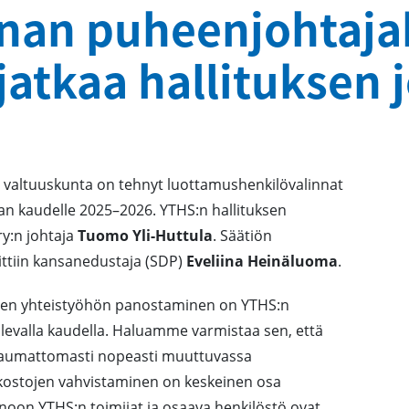
nan puheenjohtaja
 jatkaa hallituksen
n valtuuskunta on tehnyt luottamushenkilövalinnat
aan kaudelle 2025–2026. YTHS:n hallituksen
ry:n johtaja
Tuomo Yli-Huttula
. Säätiön
ittiin kansanedustaja (SDP)
Eveliina Heinäluoma
.
iden yhteistyöhön panostaminen on YTHS:n
levalla kaudella. Haluamme varmistaa sen, että
n saumattomasti nopeasti muuttuvassa
kostojen vahvistaminen on keskeinen osa
oon YTHS:n toimijat ja osaava henkilöstö ovat