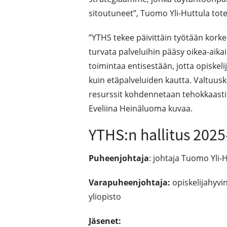
sitoutuneet”, Tuomo Yli-Huttula tot
”YTHS tekee päivittäin työtään korkea
turvata palveluihin pääsy oikea-aika
toimintaa entisestään, jotta opiskel
kuin etäpalveluiden kautta. Valtuu
resurssit kohdennetaan tehokkaasti
Eveliina Heinäluoma kuvaa.
YTHS:n hallitus 202
Puheenjohtaja
: johtaja Tuomo Yli-H
Varapuheenjohtaja:
opiskelijahyvi
yliopisto
Jäsenet: