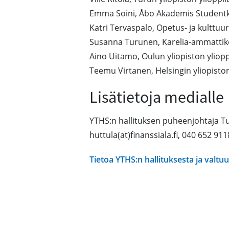
Emma Soini, Åbo Akademis Studen
Katri Tervaspalo, Opetus- ja kulttuu
Susanna Turunen, Karelia-ammattik
Aino Uitamo, Oulun yliopiston yliop
Teemu Virtanen, Helsingin yliopisto
Lisätietoja medialle
YTHS:n hallituksen puheenjohtaja Tu
huttula(at)finanssiala.fi, 040 652 911
Tietoa YTHS:n hallituksesta ja valt