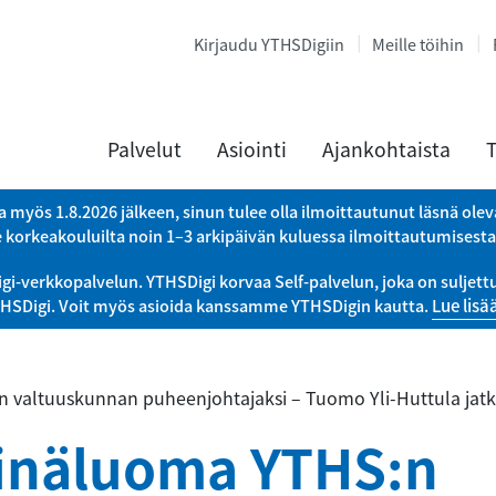
Kirjaudu YTHSDigiin
Meille töihin
Palvelut
Asiointi
Ajankohtaista
T
a myös 1.8.2026 jälkeen, sinun tulee olla ilmoittautunut läsnä ole
e korkeakouluilta noin 1–3 arkipäivän kuluessa ilmoittautumisest
verkkopalvelun. YTHSDigi korvaa Self-palvelun, joka on suljettu 
THSDigi. Voit myös asioida kanssamme YTHSDigin kautta.
Lue lisä
 valtuuskunnan puheenjohtajaksi – Tuomo Yli-Huttula jatk
einäluoma YTHS:n