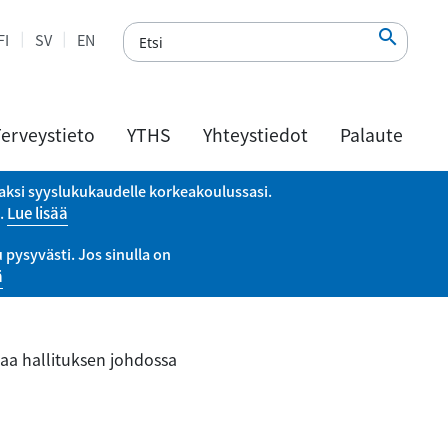

FI
SV
EN
erveystieto
YTHS
Yhteystiedot
Palaute
vaksi syyslukukaudelle korkeakoulussasi.
a.
Lue lisää
pysyvästi. Jos sinulla on
ä
aa hallituksen johdossa