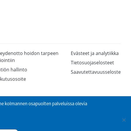
eydenotto hoidon tarpeen
Evästeet ja analytiikka
iointiin
Tietosuojaselosteet
tiön hallinto
Saavutettavuusseloste
kutusosoite
 kolmannen osapuolten palveluissa olevia