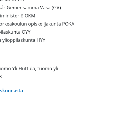
tkår Gemensamma Vasa (GV)
riministeriö OKM
orkeakoulun opiskelijakunta POKA
pilaskunta OYY
n ylioppilaskunta HYY
omo Yli-Huttula, tuomo.yli-
8
uuskunnasta