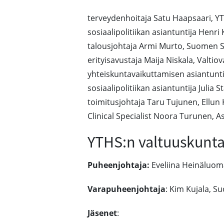
terveydenhoitaja Satu Haapsaari, Y
sosiaalipolitiikan asiantuntija Henri
talousjohtaja Armi Murto, Suomen S
erityisavustaja Maija Niskala, Valtio
yhteiskuntavaikuttamisen asiantunti
sosiaalipolitiikan asiantuntija Julia 
toimitusjohtaja Taru Tujunen, Ellun
Clinical Specialist Noora Turunen, A
YTHS:n valtuuskunt
Puheenjohtaja:
Eveliina Heinäluom
Varapuheenjohtaja
: Kim Kujala, Su
Jäsenet
: