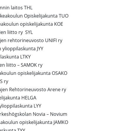
invoinnin laitos THL
orkeakoulun Opiskelijakunta TUO
akoulun opiskelijakunta KOE
n liitto ry SYL
jen rehtorineuvosto UNIFI ry
n ylioppilaskunta JYY
pilaskunta LTKY
en liitto – SAMOK ry
akoulun opiskelijakunta OSAKO
S ry
ujen Rehtorineuvosto Arene ry
elijakunta HELGA
ylioppilaskunta LYY
Yrkeshögskolan Novia – Novium
keakoulun opiskelijakunta JAMKO
laskunta TYY