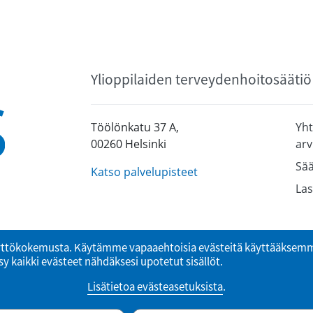
Ylioppilaiden terveydenhoitosäätiö
Töölönkatu 37 A,
Yht
00260 Helsinki
arv
Sää
Katso palvelupisteet
Las
ttökokemusta. Käytämme vapaaehtoisia evästeitä käyttääksemme
y kaikki evästeet nähdäksesi upotetut sisällöt.
Lisätietoa evästeasetuksista
.
© Ylioppilaiden terveydenhoitosäätiö