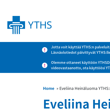
Jotta voit käyttää YTHS:n palveluit
Läsnäolotiedot päivittyvät YTHS:ll
Olemme ottaneet käyttöön YTHSDigi-
videovastaanotto, ota käyttöösi Y
Home
»
Eveliina Heinäluoma YTHS:n
Eveliina H