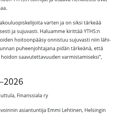
eaa.
kouluopiskelijoita varten ja on siksi tärkeää
isesti ja sujuvasti. Haluamme kirittää YTHS:n
ijoiden hoitoonpääsy onnistuu sujuvasti niin lähi-
skunnan puheenjohtajana pidän tärkeänä, että
 hoidon saavutettavuuden varmistamiseksi”,
5–2026
uttula, Finanssiala ry
nvoinnin asiantuntija Emmi Lehtinen, Helsingin