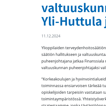
valtuuskun
Yli-Huttula
11.12.2024
Ylioppilaiden terveydenhoitosäätiö
säätiön hallitukseen ja valtuuskunt
puheenjohtajana jatkaa Finanssiala 
valtuuskunnan puheenjohtajaksi val
“Korkeakoulujen ja hyvinvointialue
toiminnassa ensiarvoisen tärkeää tu
opiskelijoiden tarpeisiin vastataa
toimintaympäristössä. Yhteistyöver
strategiaamme, jonka täytäntöönpan