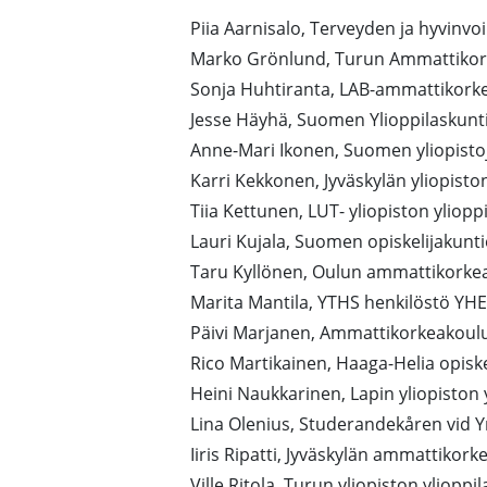
Piia Aarnisalo, Terveyden ja hyv
Marko Grönlund, Turun Ammattik
Sonja Huhtiranta, LAB-ammattikorke
Jesse Häyhä, Suomen Ylioppilaskuntie
Anne-Mari Ikonen, Suomen yliopisto
Karri Kekkonen, Jyväskylän yliopisto
Tiia Kettunen, LUT- yliopiston yliop
Lauri Kujala, Suomen opiskelijakunti
Taru Kyllönen, Oulun ammattikorke
Marita Mantila, YTHS henkilöstö YHE
Päivi Marjanen, Ammattikorkeakoul
Rico Martikainen, Haaga-Helia opisk
Heini Naukkarinen, Lapin yliopiston 
Lina Olenius, Studerandekåren vid 
Iiris Ripatti, Jyväskylän ammattikor
Ville Ritola, Turun yliopiston ylioppi