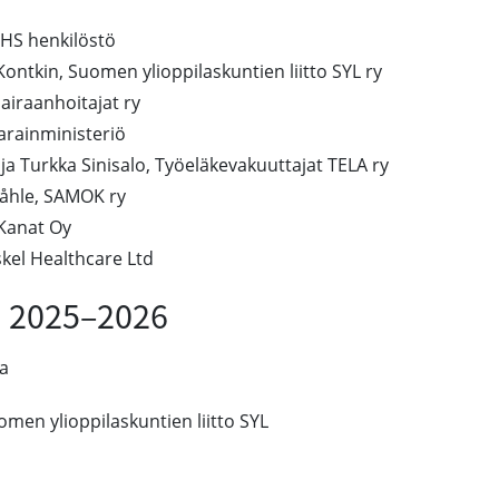
THS henkilöstö
 Kontkin, Suomen ylioppilaskuntien liitto SYL ry
airaanhoitajat ry
varainministeriö
ja Turkka Sinisalo, Työeläkevakuuttajat TELA ry
Ståhle, SAMOK ry
 Kanat Oy
skel Healthcare Ltd
a 2025–2026
a
omen ylioppilaskuntien liitto SYL