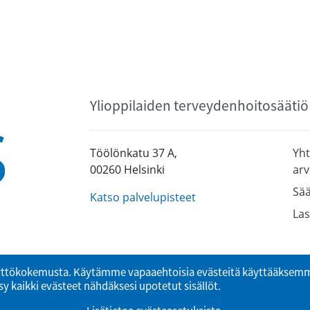
Ylioppilaiden terveydenhoitosäätiö
Töölönkatu 37 A,
Yht
00260 Helsinki
arv
Sää
Katso palvelupisteet
Las
ttökokemusta. Käytämme vapaaehtoisia evästeitä käyttääksemme
y kaikki evästeet nähdäksesi upotetut sisällöt.