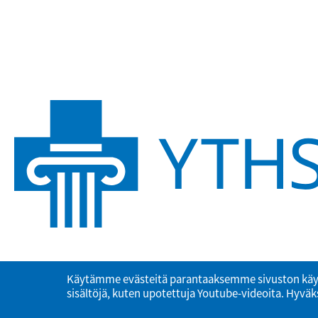
Käytämme evästeitä parantaaksemme sivuston käy
sisältöjä, kuten upotettuja Youtube-videoita. Hyväks