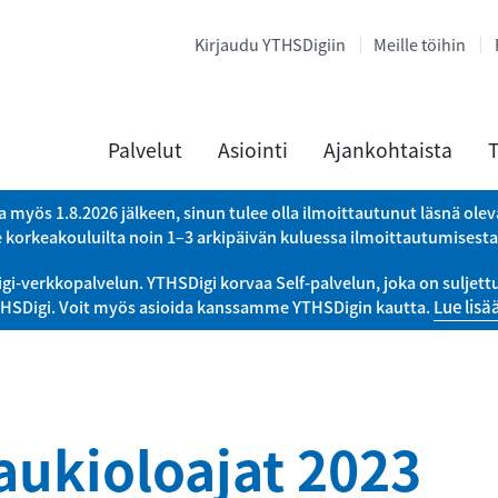
Kirjaudu YTHSDigiin
Meille töihin
Palvelut
Asiointi
Ajankohtaista
T
a myös 1.8.2026 jälkeen, sinun tulee olla ilmoittautunut läsnä ole
e korkeakouluilta noin 1–3 arkipäivän kuluessa ilmoittautumisest
verkkopalvelun. YTHSDigi korvaa Self-palvelun, joka on suljettu 
THSDigi. Voit myös asioida kanssamme YTHSDigin kautta.
Lue lisä
aukioloajat 2023