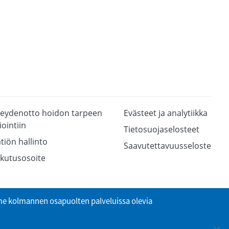
eydenotto hoidon tarpeen
Evästeet ja analytiikka
iointiin
Tietosuojaselosteet
tiön hallinto
Saavutettavuusseloste
kutusosoite
 kolmannen osapuolten palveluissa olevia