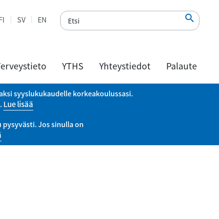

FI
SV
EN
erveystieto
YTHS
Yhteystiedot
Palaute
vaksi syyslukukaudelle korkeakoulussasi.
a.
Lue lisää
pysyvästi. Jos sinulla on
ä