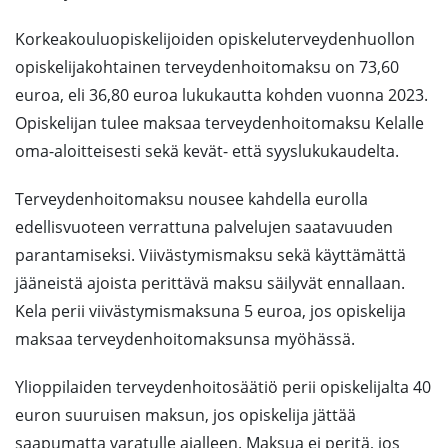
Korkeakouluopiskelijoiden opiskeluterveydenhuollon
opiskelijakohtainen terveydenhoitomaksu on 73,60
euroa, eli 36,80 euroa lukukautta kohden vuonna 2023.
Opiskelijan tulee maksaa terveydenhoitomaksu Kelalle
oma-aloitteisesti sekä kevät- että syyslukukaudelta.
Terveydenhoitomaksu nousee kahdella eurolla
edellisvuoteen verrattuna palvelujen saatavuuden
parantamiseksi. Viivästymismaksu sekä käyttämättä
jääneistä ajoista perittävä maksu säilyvät ennallaan.
Kela perii viivästymismaksuna 5 euroa, jos opiskelija
maksaa terveydenhoitomaksunsa myöhässä.
Ylioppilaiden terveydenhoitosäätiö perii opiskelijalta 40
euron suuruisen maksun, jos opiskelija jättää
saapumatta varatulle ajalleen. Maksua ei peritä, jos