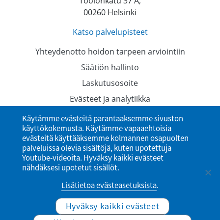
Töölönkatu 37 A,
00260 Helsinki
Katso palvelupisteet
Yhteydenotto hoidon tarpeen arviointiin
Säätiön hallinto
Laskutusosoite
Evästeet ja analytiikka
Tietosuojaselosteet
Käytämme evästeitä parantaaksemme sivuston
käyttökokemusta. Käytämme vapaaehtoisia
Saavutettavuusseloste
evästeitä käyttääksemme kolmannen osapuolten
palveluissa olevia sisältöjä, kuten upotettuja
Youtube-videoita. Hyväksy kaikki evästeet
nähdäksesi upotetut sisällöt.
Lisätietoa evästeasetuksista
.
Hyväksy kaikki evästeet
© Ylioppilaiden terveydenhoitosäätiö