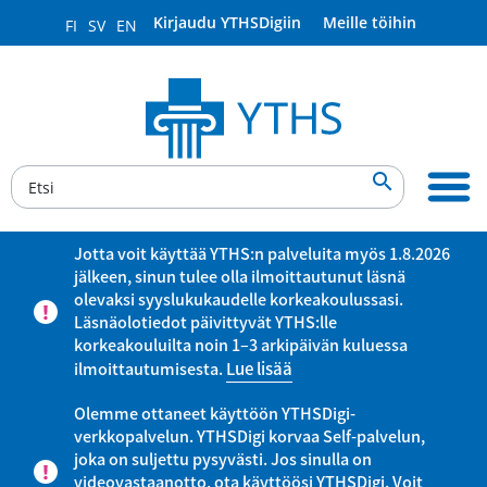
Kirjaudu YTHSDigiin
Meille töihin
FI
SV
EN

Jotta voit käyttää YTHS:n palveluita myös 1.8.2026
jälkeen, sinun tulee olla ilmoittautunut läsnä
olevaksi syyslukukaudelle korkeakoulussasi.
Läsnäolotiedot päivittyvät YTHS:lle
korkeakouluilta noin 1–3 arkipäivän kuluessa
ilmoittautumisesta.
Lue lisää
Olemme ottaneet käyttöön YTHSDigi-
verkkopalvelun. YTHSDigi korvaa Self-palvelun,
joka on suljettu pysyvästi. Jos sinulla on
videovastaanotto, ota käyttöösi YTHSDigi. Voit