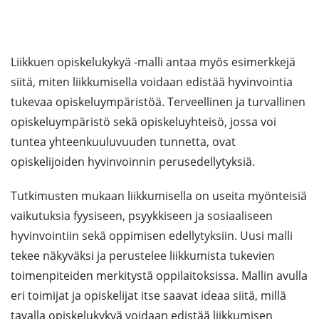
Liikkuen opiskelukykyä -malli antaa myös esimerkkejä
siitä, miten liikkumisella voidaan edistää hyvinvointia
tukevaa opiskeluympäristöä. Terveellinen ja turvallinen
opiskeluympäristö sekä opiskeluyhteisö, jossa voi
tuntea yhteenkuuluvuuden tunnetta, ovat
opiskelijoiden hyvinvoinnin perusedellytyksiä.
Tutkimusten mukaan liikkumisella on useita myönteisiä
vaikutuksia fyysiseen, psyykkiseen ja sosiaaliseen
hyvinvointiin sekä oppimisen edellytyksiin. Uusi malli
tekee näkyväksi ja perustelee liikkumista tukevien
toimenpiteiden merkitystä oppilaitoksissa. Mallin avulla
eri toimijat ja opiskelijat itse saavat ideaa siitä, millä
tavalla opiskelukykyä voidaan edistää liikkumisen