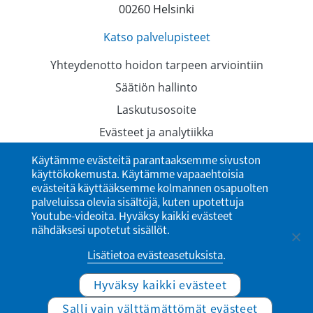
00260 Helsinki
Katso palvelupisteet
Yhteydenotto hoidon tarpeen arviointiin
Säätiön hallinto
Laskutusosoite
Evästeet ja analytiikka
Tietosuojaselosteet
Käytämme evästeitä parantaaksemme sivuston
käyttökokemusta. Käytämme vapaaehtoisia
Saavutettavuusseloste
evästeitä käyttääksemme kolmannen osapuolten
palveluissa olevia sisältöjä, kuten upotettuja
Youtube-videoita. Hyväksy kaikki evästeet
nähdäksesi upotetut sisällöt.
Lisätietoa evästeasetuksista
.
Hyväksy kaikki evästeet
© Ylioppilaiden terveydenhoitosäätiö
Salli vain välttämättömät evästeet