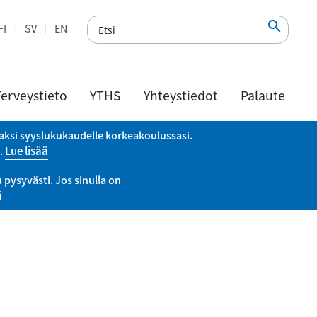

FI
SV
EN
erveystieto
YTHS
Yhteystiedot
Palaute
vaksi syyslukukaudelle korkeakoulussasi.
a.
Lue lisää
pysyvästi. Jos sinulla on
ä