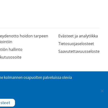
eydenotto hoidon tarpeen
Evästeet ja analytiikka
iointiin
Tietosuojaselosteet
tiön hallinto
Saavutettavuusseloste
kutusosoite
 kolmannen osapuolten palveluissa olevia
ästeet