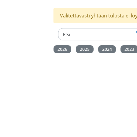
Valitettavasti yhtään tulosta ei lö
2026
2025
2024
2023