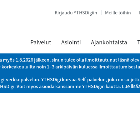
Kirjaudu YTHSDigiin
Meille töihin
Palvelut
Asiointi
Ajankohtaista
T
a myös 1.8.2026 jälkeen, sinun tulee olla ilmoittautunut läsnä ole
e korkeakouluilta noin 1–3 arkipäivän kuluessa ilmoittautumisest
verkkopalvelun. YTHSDigi korvaa Self-palvelun, joka on suljettu 
THSDigi. Voit myös asioida kanssamme YTHSDigin kautta.
Lue lisä