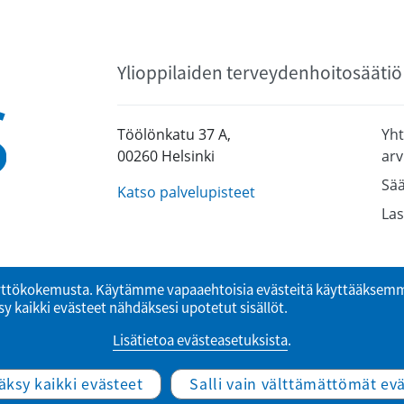
Ylioppilaiden terveydenhoitosäätiö
Töölönkatu 37 A,
Yht
00260 Helsinki
arv
Sää
Katso palvelupisteet
Las
ttökokemusta. Käytämme vapaaehtoisia evästeitä käyttääksemme
y kaikki evästeet nähdäksesi upotetut sisällöt.
Lisätietoa evästeasetuksista
.
© Ylioppilaiden terveydenhoitosäätiö
äksy kaikki evästeet
Salli vain välttämättömät ev
Website by Verkkovaraani